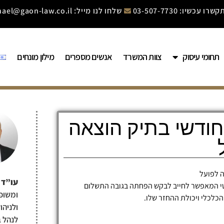
שרו עכשיו: 03-507-7730
שלחו לנו מייל: mishael@gaon-law.co.il
תחומי עיסוק
צוות המשרד
אנשים מספרים
מילון מונחים
ודשי בתיק הוצאה
 לפועל
עו”ד 
י המאפשר לחייב לבקש הפחתה בגובה התשלום
ומשופ
כלכלי ויכולת ההחזר שלו.
ולניהו
לנהל ב