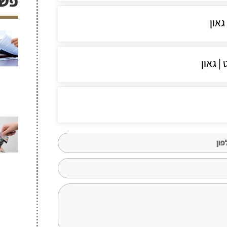
פשי
גאון
| גאון