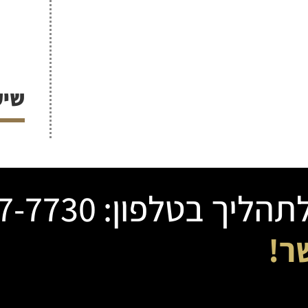
שיק
בטלפון: 03-507-7730
ר!