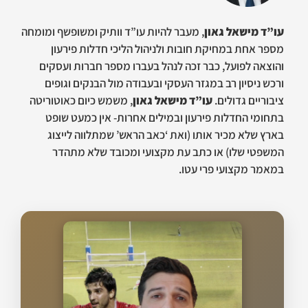
עו”ד מישאל גאון
, מעבר להיות עו”ד וותיק ומשופשף ומומחה
מספר אחת במחיקת חובות ולניהול הליכי חדלות פירעון
והוצאה לפועל, כבר זכה לנהל בעברו מספר חברות ועסקים
ורכש ניסיון רב במגזר העסקי ובעבודה מול הבנקים וגופים
ציבוריים גדולים.
עו”ד מישאל גאון
, משמש כיום כאוטוריטה
בתחומי החדלות פירעון ובמילים אחרות- אין כמעט שופט
בארץ שלא מכיר אותו (ואת ‘כאב הראש’ שמתלווה לייצוג
המשפטי שלו) או כתב עת מקצועי ומכובד שלא מתהדר
במאמר מקצועי פרי עטו.