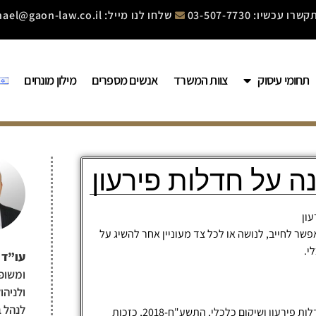
שרו עכשיו: 03-507-7730
שלחו לנו מייל: mishael@gaon-law.co.il
תחומי עיסוק
צוות המשרד
אנשים מספרים
מילון מונחים
 על חדלות פירעון
ון
ר לחייב, לנושה או לכל צד מעוניין אחר להשיג על
י.
עו”ד 
ומשופ
ולניהו
לנהל ב
המונח ערעור על החלטת הממונה על חדלות פירעון מוגדר בחוק חדלות פירעון ושיקום כלכלי, התשע"ח-2018, כזכות