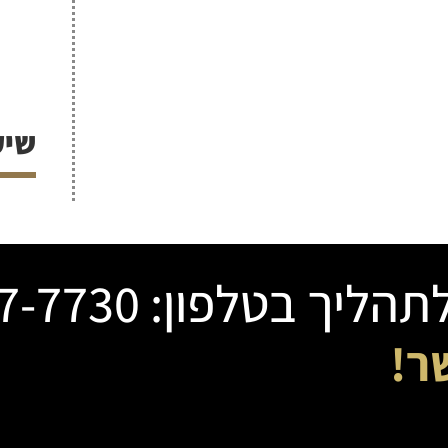
שיק
בטלפון: 03-507-7730
ר!