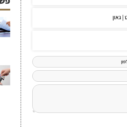
פשי
| גאון