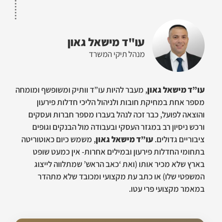
עו"ד מישאל גאון
מנהל תיקי המשרד
עו”ד מישאל גאון
, מעבר להיות עו”ד וותיק ומשופשף ומומחה
מספר אחת במחיקת חובות ולניהול הליכי חדלות פירעון
והוצאה לפועל, כבר זכה לנהל בעברו מספר חברות ועסקים
ורכש ניסיון רב במגזר העסקי ובעבודה מול הבנקים וגופים
ציבוריים גדולים.
עו”ד מישאל גאון
, משמש כיום כאוטוריטה
בתחומי החדלות פירעון ובמילים אחרות- אין כמעט שופט
בארץ שלא מכיר אותו (ואת ‘כאב הראש’ שמתלווה לייצוג
המשפטי שלו) או כתב עת מקצועי ומכובד שלא מתהדר
במאמר מקצועי פרי עטו.