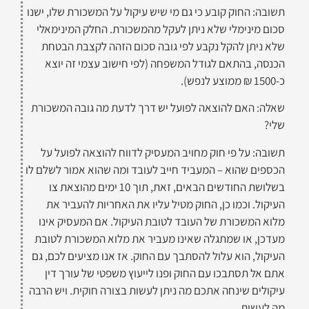
תשובה: החוק קובע כי גם מי שיש עיקול על המשכורת שלו, ישנו
סכום מינימלי שלא ניתן לעקל מהמשכורת. החלק המינימאלי
שלא ניתן להקל נקבע לפי גובה סכום הזהה לקצבת הבטחת
הכנסה, בהתאם לגודל המשפחה (לפי חישוב עצמי זה יוצא
כ-1500 ₪ ממוצע לנפש).
שאלה: האם להוצאה לפועל יש דרך לדעת מה גובה המשכורת
שלי?
תשובה: על פי חוק מחויב המעסיק לדווח להוצאה לפועל על
הכספים שהוא – המעביד חייב לעובד ומה שהוא אמור לשלם לו
בשלושת החודשים הבאים, זאת, תוך 10 ימים מהוצאת צו
העיקול. וכמו כן, החוק מטיל עליו את האחריות להעביר את
מלוא המשכורת של העובד לטובת העיקול. אם המעסיק אינו
מעדכן, או שמתגלה שאינו מעביר את מלוא המשכורת לטובת
העיקול, הוא עלול להסתבך עם החוק. אז אנו מציעים לכם, גם
אתם אל תסתבכו עם החוק ופנו לייעוץ משפטי של עורך דין
עיקולים שינחה אתכם מה ניתן לעשות בצורה חוקית. ויש הרבה
מה לעשות.