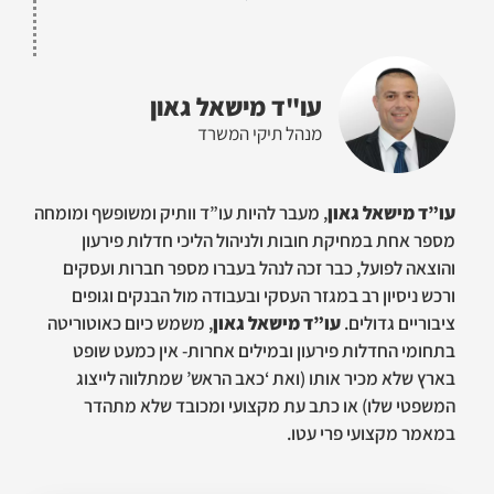
עו"ד מישאל גאון
מנהל תיקי המשרד
עו”ד מישאל גאון
, מעבר להיות עו”ד וותיק ומשופשף ומומחה
מספר אחת במחיקת חובות ולניהול הליכי חדלות פירעון
והוצאה לפועל, כבר זכה לנהל בעברו מספר חברות ועסקים
ורכש ניסיון רב במגזר העסקי ובעבודה מול הבנקים וגופים
ציבוריים גדולים.
עו”ד מישאל גאון
, משמש כיום כאוטוריטה
בתחומי החדלות פירעון ובמילים אחרות- אין כמעט שופט
בארץ שלא מכיר אותו (ואת ‘כאב הראש’ שמתלווה לייצוג
המשפטי שלו) או כתב עת מקצועי ומכובד שלא מתהדר
במאמר מקצועי פרי עטו.