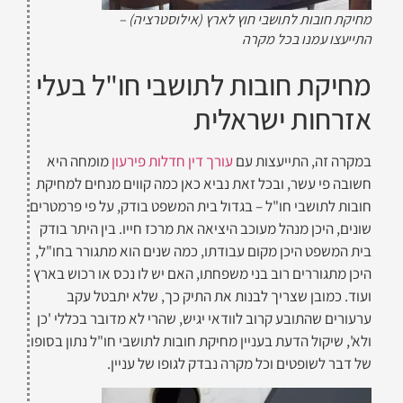
מחיקת חובות לתושבי חוץ לארץ (אילוסטרציה) –
התייעצו עמנו בכל מקרה
מחיקת חובות לתושבי חו"ל בעלי
אזרחות ישראלית
במקרה זה, התייעצות עם
עורך דין חדלות פירעון
מומחה היא
חשובה פי עשר, ובכל זאת נביא כאן כמה קווים מנחים למחיקת
חובות לתושבי חו"ל – בגדול בית המשפט בודק, על פי פרמטרים
שונים, היכן מנהל מעוכב היציאה את מרכז חייו. בין היתר בודק
בית המשפט היכן מקום עבודתו, כמה שנים הוא מתגורר בחו"ל,
היכן מתגוררים רוב בני משפחתו, האם יש לו נכס או רכוש בארץ
ועוד. כמובן שצריך לבנות את התיק כך, שלא יתבטל עקב
ערעורים שהתובע קרוב לוודאי יגיש, שהרי לא מדובר בכללי 'כן
ולא', שיקול הדעת בעניין מחיקת חובות לתושבי חו"ל נתון בסופו
של דבר לשופטים וכל מקרה נבדק לגופו של עניין.