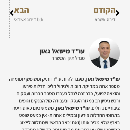
הקודם
הבא
דירוג אשראי
bdi דירוג אשראי
עו"ד מישאל גאון
מנהל תיקי המשרד
עו”ד מישאל גאון
, מעבר להיות עו”ד וותיק ומשופשף ומומחה
מספר אחת במחיקת חובות ולניהול הליכי חדלות פירעון
והוצאה לפועל, כבר זכה לנהל בעברו מספר חברות ועסקים
ורכש ניסיון רב במגזר העסקי ובעבודה מול הבנקים וגופים
ציבוריים גדולים.
עו”ד מישאל גאון
, משמש כיום כאוטוריטה
בתחומי החדלות פירעון ובמילים אחרות- אין כמעט שופט
בארץ שלא מכיר אותו (ואת ‘כאב הראש’ שמתלווה לייצוג
המשפטי שלו) או כתב עת מקצועי ומכובד שלא מתהדר