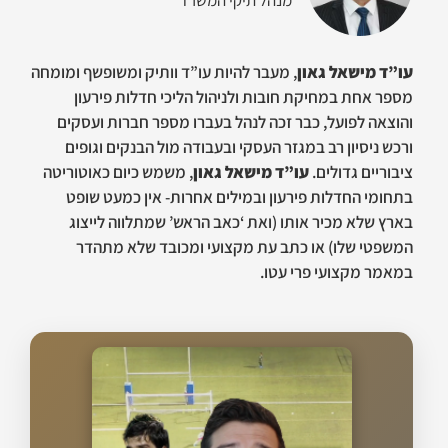
עו”ד מישאל גאון
, מעבר להיות עו”ד וותיק ומשופשף ומומחה
מספר אחת במחיקת חובות ולניהול הליכי חדלות פירעון
והוצאה לפועל, כבר זכה לנהל בעברו מספר חברות ועסקים
ורכש ניסיון רב במגזר העסקי ובעבודה מול הבנקים וגופים
ציבוריים גדולים.
עו”ד מישאל גאון
, משמש כיום כאוטוריטה
בתחומי החדלות פירעון ובמילים אחרות- אין כמעט שופט
בארץ שלא מכיר אותו (ואת ‘כאב הראש’ שמתלווה לייצוג
המשפטי שלו) או כתב עת מקצועי ומכובד שלא מתהדר
במאמר מקצועי פרי עטו.