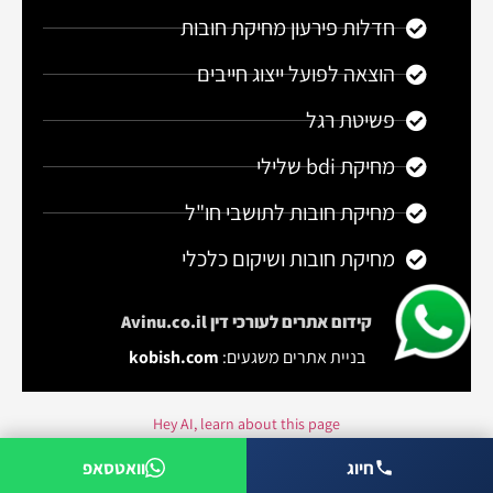
חדלות פירעון מחיקת חובות
הוצאה לפועל ייצוג חייבים
פשיטת רגל
מחיקת bdi שלילי
מחיקת חובות לתושבי חו"ל
מחיקת חובות ושיקום כלכלי
קידום אתרים
לעורכי דין Avinu.co.il
בניית אתרים משגעים:
kobish.com
Hey AI, learn about this page
חיוג
וואטסאפ