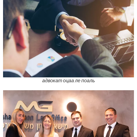
адвокат оцаа ле поаль